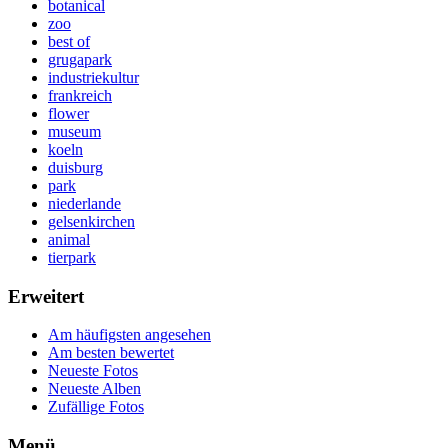
botanical
zoo
best of
grugapark
industriekultur
frankreich
flower
museum
koeln
duisburg
park
niederlande
gelsenkirchen
animal
tierpark
Erweitert
Am häufigsten angesehen
Am besten bewertet
Neueste Fotos
Neueste Alben
Zufällige Fotos
Menü