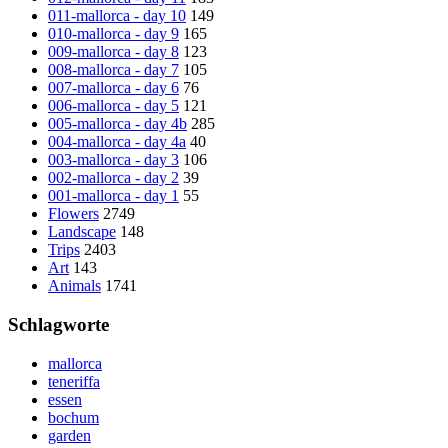
011-mallorca - day 10
149
010-mallorca - day 9
165
009-mallorca - day 8
123
008-mallorca - day 7
105
007-mallorca - day 6
76
006-mallorca - day 5
121
005-mallorca - day 4b
285
004-mallorca - day 4a
40
003-mallorca - day 3
106
002-mallorca - day 2
39
001-mallorca - day 1
55
Flowers
2749
Landscape
148
Trips
2403
Art
143
Animals
1741
Schlagworte
mallorca
teneriffa
essen
bochum
garden