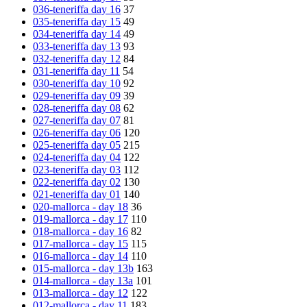
036-teneriffa day 16
37
035-teneriffa day 15
49
034-teneriffa day 14
49
033-teneriffa day 13
93
032-teneriffa day 12
84
031-teneriffa day 11
54
030-teneriffa day 10
92
029-teneriffa day 09
39
028-teneriffa day 08
62
027-teneriffa day 07
81
026-teneriffa day 06
120
025-teneriffa day 05
215
024-teneriffa day 04
122
023-teneriffa day 03
112
022-teneriffa day 02
130
021-teneriffa day 01
140
020-mallorca - day 18
36
019-mallorca - day 17
110
018-mallorca - day 16
82
017-mallorca - day 15
115
016-mallorca - day 14
110
015-mallorca - day 13b
163
014-mallorca - day 13a
101
013-mallorca - day 12
122
012-mallorca - day 11
183