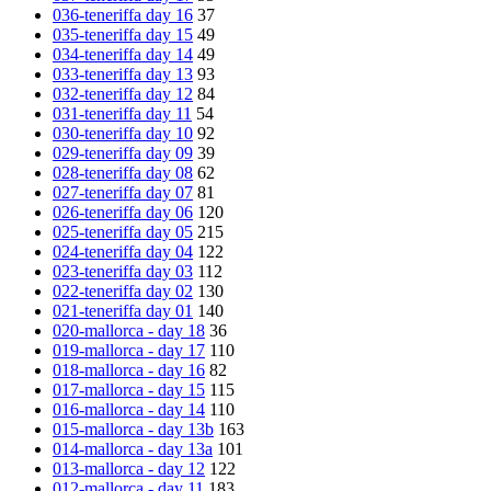
036-teneriffa day 16
37
035-teneriffa day 15
49
034-teneriffa day 14
49
033-teneriffa day 13
93
032-teneriffa day 12
84
031-teneriffa day 11
54
030-teneriffa day 10
92
029-teneriffa day 09
39
028-teneriffa day 08
62
027-teneriffa day 07
81
026-teneriffa day 06
120
025-teneriffa day 05
215
024-teneriffa day 04
122
023-teneriffa day 03
112
022-teneriffa day 02
130
021-teneriffa day 01
140
020-mallorca - day 18
36
019-mallorca - day 17
110
018-mallorca - day 16
82
017-mallorca - day 15
115
016-mallorca - day 14
110
015-mallorca - day 13b
163
014-mallorca - day 13a
101
013-mallorca - day 12
122
012-mallorca - day 11
183