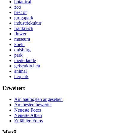
botanical
zoo
best of
grugapark
industriekultur
frankreich
flower
museum
koeln
duisburg
park
niederlande
gelsenkirchen
animal
tierpark
Erweitert
Am häufigsten angesehen
Am besten bewertet
Neueste Fotos
Neueste Alben
Zufällige Fotos
Menü