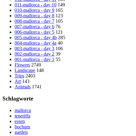
011-mallorca - day 10
149
010-mallorca - day 9
165
009-mallorca - day 8
123
008-mallorca - day 7
105
007-mallorca - day 6
76
006-mallorca - day 5
121
005-mallorca - day 4b
285
004-mallorca - day 4a
40
003-mallorca - day 3
106
002-mallorca - day 2
39
001-mallorca - day 1
55
Flowers
2749
Landscape
148
Trips
2403
Art
143
Animals
1741
Schlagworte
mallorca
teneriffa
essen
bochum
garden