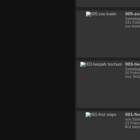
005-zo
Samstag,
341 Foto
zoo koel
003-ti
Samstag
50 Fotos
zoo, tie
001-fir
von Sams
23 Fotos
first step