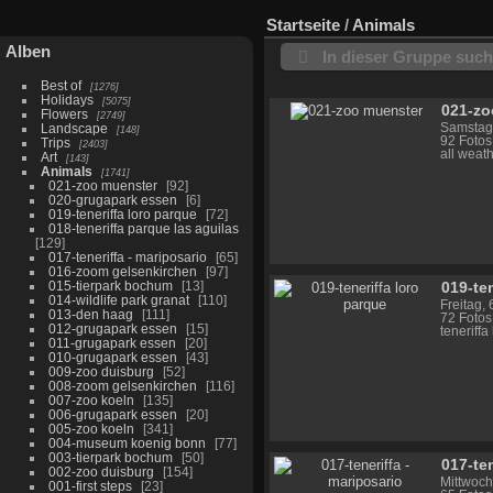
Startseite
/
Animals
Alben
In dieser Gruppe suc
Best of
1276
Holidays
5075
021-zo
Flowers
2749
Samstag,
Landscape
148
92 Fotos
Trips
2403
all weat
Art
143
Animals
1741
021-zoo muenster
92
020-grugapark essen
6
019-teneriffa loro parque
72
018-teneriffa parque las aguilas
129
017-teneriffa - mariposario
65
016-zoom gelsenkirchen
97
015-tierpark bochum
13
019-te
014-wildlife park granat
110
Freitag,
013-den haag
111
72 Fotos
012-grugapark essen
15
teneriff
011-grugapark essen
20
010-grugapark essen
43
009-zoo duisburg
52
008-zoom gelsenkirchen
116
007-zoo koeln
135
006-grugapark essen
20
005-zoo koeln
341
004-museum koenig bonn
77
003-tierpark bochum
50
017-te
002-zoo duisburg
154
Mittwoch
001-first steps
23