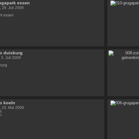
ugapark essen
, 29. Juli 2009
rk essen
o duisburg
 5. Juli 2009
burg
o koeln
 23. Mai 2009
s
n