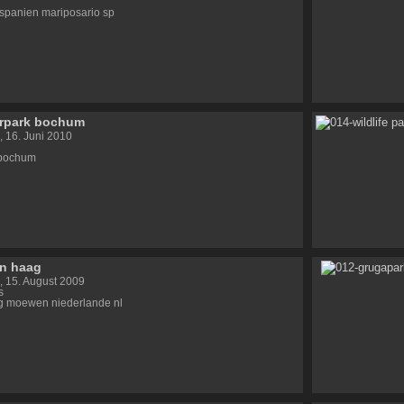
a spanien mariposario sp
erpark bochum
, 16. Juni 2010
 bochum
n haag
 15. August 2009
s
g moewen niederlande nl