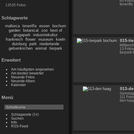
65 Fotos
teneriff
13535 Fotos
Schlagworte
mallorca
teneriffa
essen
bochum
garden
botanical
zoo
best of
grugapark
industriekultur
frankreich
flower
museum
koeln
015-ti
duisburg
park
niederlande
Mittwoch
gelsenkirchen
animal
tierpark
13 Fotos
tierpark
Erweitert
Am häufigsten angesehen
Am besten bewertet
Neueste Fotos
Neueste Alben
Kalender
013-de
Samstag,
Menü
111 Foto
den haa
Schlagworte
(54)
Suchen
Info
RSS-Feed