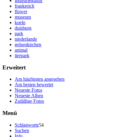
industriekultur
frankreich
flower
museum
koeln
duisburg
park
niederlande
gelsenkirchen
animal
tierpark
Erweitert
Am häufigsten angesehen
Am besten bewertet
Neueste Fotos
Neueste Alben
Zufällige Fotos
Menü
Schlagworte
54
Suchen
Info