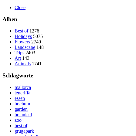
Close
Alben
Best of
1276
Holidays
5075
Flowers
2749
Landscape
148
Trips
2403
Art
143
Animals
1741
Schlagworte
mallorca
teneriffa
essen
bochum
garden
botanical
zoo
best of
grugapark