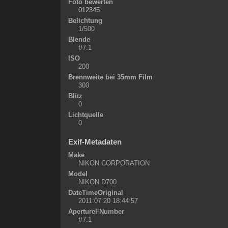
Foto bewerten
Belichtung
1/500
Blende
f/7.1
ISO
200
Brennweite bei 35mm Film
300
Blitz
0
Lichtquelle
0
Exif-Metadaten
Make
NIKON CORPORATION
Model
NIKON D700
DateTimeOriginal
2011:07:20 18:44:57
ApertureFNumber
f/7.1