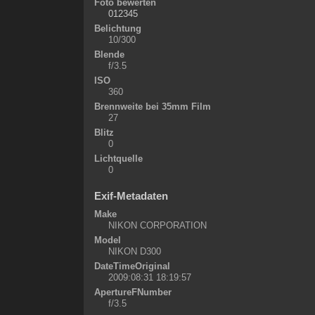
Foto bewerten
Belichtung
10/300
Blende
f/3.5
ISO
360
Brennweite bei 35mm Film
27
Blitz
0
Lichtquelle
0
Exif-Metadaten
Make
NIKON CORPORATION
Model
NIKON D300
DateTimeOriginal
2009:08:31 18:19:57
ApertureFNumber
f/3.5