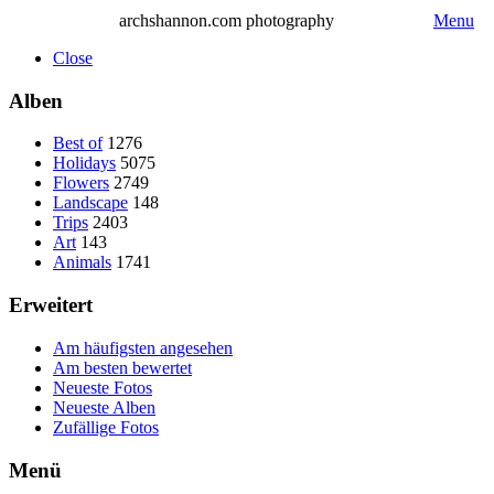
archshannon.com photography
Menu
Close
Alben
Best of
1276
Holidays
5075
Flowers
2749
Landscape
148
Trips
2403
Art
143
Animals
1741
Erweitert
Am häufigsten angesehen
Am besten bewertet
Neueste Fotos
Neueste Alben
Zufällige Fotos
Menü