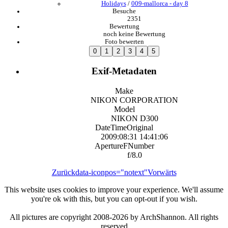
Holidays
/
009-mallorca - day 8
Besuche
2351
Bewertung
noch keine Bewertung
Foto bewerten
Exif-Metadaten
Make
NIKON CORPORATION
Model
NIKON D300
DateTimeOriginal
2009:08:31 14:41:06
ApertureFNumber
f/8.0
Zurück
data-iconpos="notext"
Vorwärts
This website uses cookies to improve your experience. We'll assume
you're ok with this, but you can opt-out if you wish.
All pictures are copyright 2008-2026 by ArchShannon. All rights
reserved