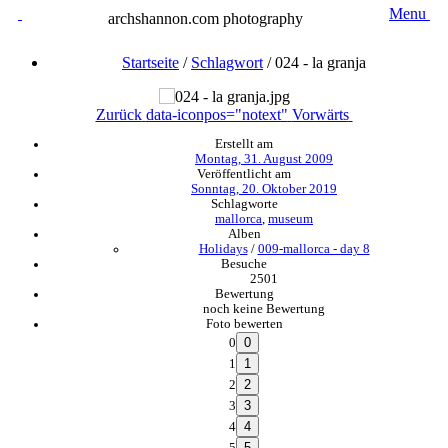
Menu
archshannon.com photography
Startseite
/
Schlagwort
/
024 - la granja
Zurück
data-iconpos="notext"
Vorwärts
Erstellt am
Montag, 31. August 2009
Veröffentlicht am
Sonntag, 20. Oktober 2019
Schlagworte
mallorca
,
museum
Alben
Holidays
/
009-mallorca - day 8
Besuche
2501
Bewertung
noch keine Bewertung
Foto bewerten
0
1
2
3
4
5