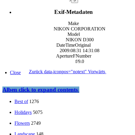
Exif-Metadaten
Make
NIKON CORPORATION
Model
NIKON D300
DateTimeOriginal
2009:08:31 14:31:08
ApertureFNumber
f/9.0
Zurück
data-iconpos="notext"
Vorwärts
Close
Alben
click to expand contents
Best of
1276
Holidays
5075
Flowers
2749
Landscape
148