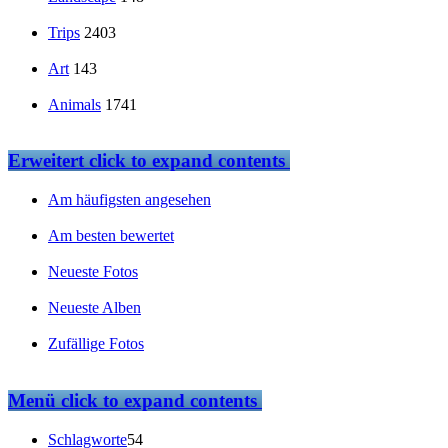
Trips
2403
Art
143
Animals
1741
Erweitert
click to expand contents
Am häufigsten angesehen
Am besten bewertet
Neueste Fotos
Neueste Alben
Zufällige Fotos
Menü
click to expand contents
Schlagworte
54